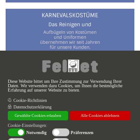
KARNEVALSKOSTÜME
Das Reinigen und
Aufbügeln von Kostümen
und Uniformen
übernehmen wir seit Jahren
für unsere Kunden.
Zur vollen Zufriedenheit
und mit viel Sinn
fürs Detail
und für das Thema Karneval!
Diese Website bittet um Ihre Zustimmung zur Verwendung Ihrer
Daten. Wir verwenden dazu Cookies, um Ihnen die bestmögliche
Erfahrung auf unserer Website zu bieten.
Cookie-Richtlinien
Datenschutzerklärung
2025 - FELMET TEXTILREINIGUNG FACHBETRIEB
©
Gewählte Cookies erlauben
Alle Cookies ablehnen
Cookie-Einstellungen:
Notwendig
Präferenzen